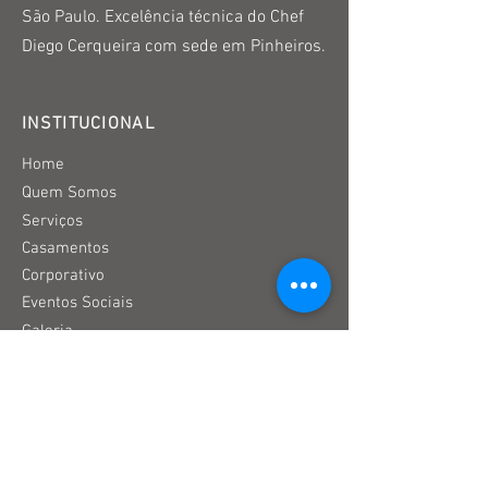
São Paulo. Excelência técnica do Chef
Diego Cerqueira com sede em Pinheiros.
INSTITUCIONAL
Home
Quem Somos
Serviços
Casamentos
Corporativo
Eventos Sociais
Galeria
Clientes
Orçamentos
Espaço para Eventos
Menus
Contato e Orçamento